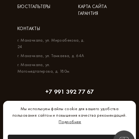
БЮСТГАЛЬТЕРЫ
КАРТА САЙТА
ГАРАНТИЯ
КОНТАКТЫ
г. Махачкала, ул. Мирзабекова, д.
24
г. Махачкала, ул. Танкаева, д. 64А
г. Махачкала, ул.
Магомедтагирова, д. 180м
+7 991 392 77 67
Мы используем файлы cookie для вашего удобства
пользования сайтом и повышения качества рекомендаций.
Подробнее
Создание и продвижение сайта –
Brandmaker.ru
Политика защиты персональной информации