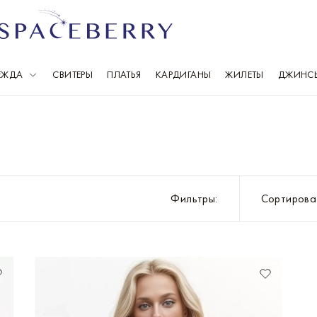
ЕЖДА
СВИТЕРЫ
ПЛАТЬЯ
КАРДИГАНЫ
ЖИЛЕТЫ
ДЖИНС
Выберите свой город
Всего 1 086 городов
Москва
Ка
Санкт-Петербург
К
Фильтры
:
Сортирова
Балашиха
К
Барнаул
Кр
Владивосток
М
Волгоград
Н
Воронеж
Н