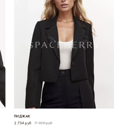
Екатеринбург
Н
Ижевск
Н
Иркутск
О
ПИДЖАК
2 734 руб
7 103 руб