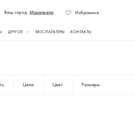
Ваш город:
Махачкала
Избранное
Ы
ДРУГОЕ
БЮСТГАЛЬТЕРЫ
КОНТАКТЫ
зань
Оренбург
емерово
Пермь
ть
Цена
Цвет
Размеры
раснодар
Ростов-на-Дону
асноярск
Самара
ахачкала
Саратов
абережные Челны
Севастополь
ижний Новгород
Тольятти