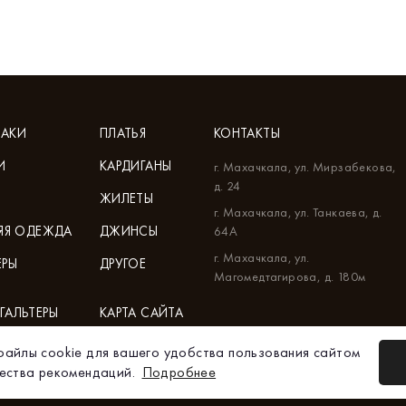
АКИ
ПЛАТЬЯ
КОНТАКТЫ
И
КАРДИГАНЫ
г. Махачкала, ул. Мирзабекова,
д. 24
ЖИЛЕТЫ
г. Махачкала, ул. Танкаева, д.
НЯЯ ОДЕЖДА
ДЖИНСЫ
64А
г. Махачкала, ул.
ЕРЫ
ДРУГОЕ
Магомедтагирова, д. 180м
ГАЛЬТЕРЫ
КАРТА САЙТА
ГАРАНТИЯ
айлы cookie для вашего удобства пользования сайтом
чества рекомендаций.
Подробнее